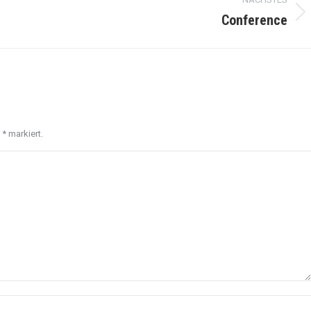
Conference
Next
project:
t
*
markiert.