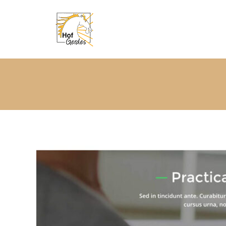
START
DER 
START
DER HOF