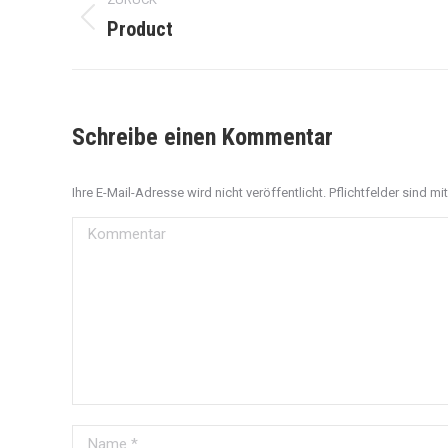
navigation
Product
Previous
project:
Schreibe einen Kommentar
Ihre E-Mail-Adresse wird nicht veröffentlicht. Pflichtfelder sind mi
Kommentar
Name *