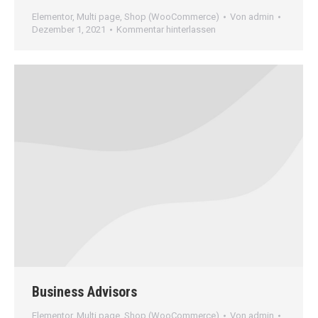
Elementor
,
Multi page
,
Shop (WooCommerce)
Von
admin
Dezember 1, 2021
Kommentar hinterlassen
Business Advisors
Elementor
,
Multi page
,
Shop (WooCommerce)
Von
admin