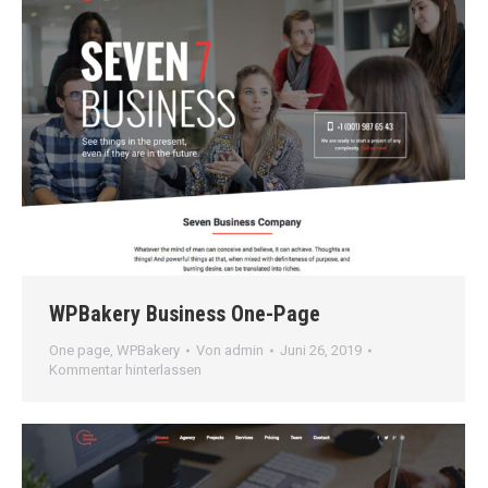
WPBakery Business One-Page
One page
,
WPBakery
Von
admin
Juni 26, 2019
Kommentar hinterlassen