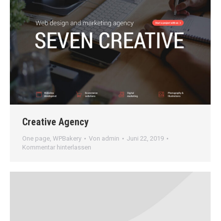
Creative Agency
One page
,
WPBakery
Von
admin
Juni 22, 2019
Kommentar hinterlassen