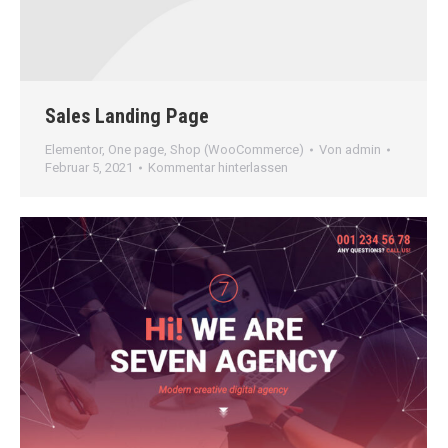
Sales Landing Page
Elementor
,
One page
,
Shop (WooCommerce)
Von
admin
Februar 5, 2021
Kommentar hinterlassen