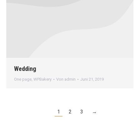
Wedding
One page
,
WPBakery
Von
admin
Juni 21, 2019
1
2
3
→