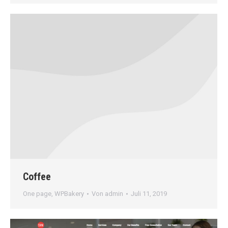
Coffee
One page
,
WPBakery
Von
admin
Juli 11, 2019