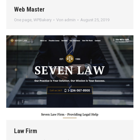
Web Master
One page
,
WPBakery
Von
admin
August 25, 2019
Law Firm